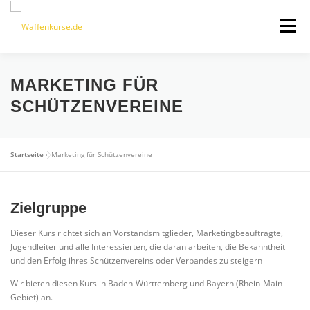
Zum
Inhalt
Menü
springen
FEATURES
SHOP
PRÄSENZKURSE
MARKETING FÜR
SCHÜTZENVEREINE
ONLINEKURSE
ÜBER UNS
DOWNLOADS
Startseite
»
Marketing für Schützenvereine
KONTAKT
0 ARTIKEL
Zielgruppe
Dieser Kurs richtet sich an Vorstandsmitglieder, Marketingbeauftragte,
Jugendleiter und alle Interessierten, die daran arbeiten, die Bekanntheit
und den Erfolg ihres Schützenvereins oder Verbandes zu steigern
Wir bieten diesen Kurs in Baden-Württemberg und Bayern (Rhein-Main
Gebiet) an.