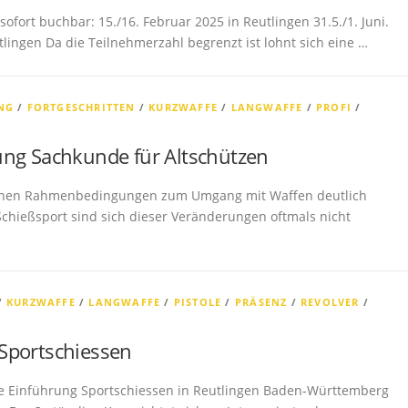
fort buchbar: 15./16. Februar 2025 in Reutlingen 31.5./1. Juni.
tlingen Da die Teilnehmerzahl begrenzt ist lohnt sich eine …
NG
/
FORTGESCHRITTEN
/
KURZWAFFE
/
LANGWAFFE
/
PROFI
/
ung Sachkunde für Altschützen
tlichen Rahmenbedingungen zum Umgang mit Waffen deutlich
Schießsport sind sich dieser Veränderungen oftmals nicht
/
KURZWAFFE
/
LANGWAFFE
/
PISTOLE
/
PRÄSENZ
/
REVOLVER
/
Sportschiessen
se Einführung Sportschiessen in Reutlingen Baden-Württemberg