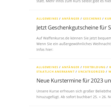
statt. Mehr Infos zum Kurs selbst gibt es hie
ALLGEMEINES
/
ANFÄNGER
/
GESCHENKE
/
KU
Jetzt Geschenkgutscheine für 
Auf Waffenkurse.de können Sie jetzt beque
Wenn Sie ein außergewöhnliches Weihnachts
Infos hier:
ALLGEMEINES
/
ANFÄNGER
/
FORTBILDUNG
/
STAATLICH ANERKANNT
/
UNCATEGORIZED
/
W
Neue Kurstermine für 2023 u
Unsere Kurse erfreuen sich großer Beliebth
hinuzugefügt. Ab sofort buchbar! 25. + 26.
B