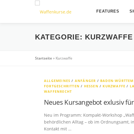
Zum
Inhalt
FEATURES
S
springen
KATEGORIE:
KURZWAFFE
Startseite
»
Kurzwaffe
ALLGEMEINES
/
ANFÄNGER
/
BADEN-WÜRTTEM
FORTGESCHRITTEN
/
HESSEN
/
KURZWAFFE
/
L
WAFFENRECHT
Neues Kursangebot exlusiv fü
Neu im Programm: Kompakt-Workshop „Waffe
behördlichen Alltag – ob im Ordnungsamt, i
Kontakt mit …