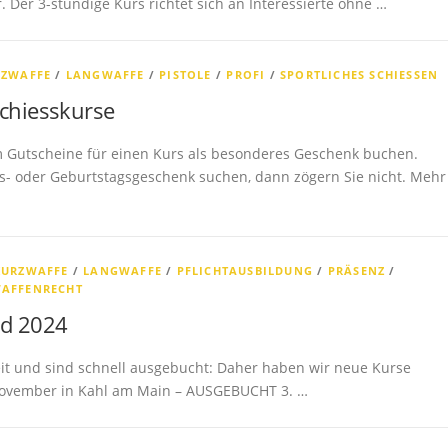
r. Der 3-stündige Kurs richtet sich an Interessierte ohne …
RZWAFFE
/
LANGWAFFE
/
PISTOLE
/
PROFI
/
SPORTLICHES SCHIESSEN
Schiesskurse
m Gutscheine für einen Kurs als besonderes Geschenk buchen.
- oder Geburtstagsgeschenk suchen, dann zögern Sie nicht. Mehr
KURZWAFFE
/
LANGWAFFE
/
PFLICHTAUSBILDUNG
/
PRÄSENZ
/
AFFENRECHT
nd 2024
eit und sind schnell ausgebucht: Daher haben wir neue Kurse
 November in Kahl am Main – AUSGEBUCHT 3. …