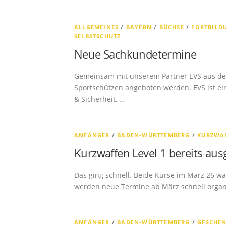
ALLGEMEINES
/
BAYERN
/
BÜCHSE
/
FORTBILD
SELBSTSCHUTZ
Neue Sachkundetermine
Gemeinsam mit unserem Partner EVS aus de
Sportschützen angeboten werden. EVS ist ein
& Sicherheit, …
ANFÄNGER
/
BADEN-WÜRTTEMBERG
/
KURZWA
Kurzwaffen Level 1 bereits aus
Das ging schnell. Beide Kurse im März 26 wa
werden neue Termine ab März schnell organi
ANFÄNGER
/
BADEN-WÜRTTEMBERG
/
GESCHE