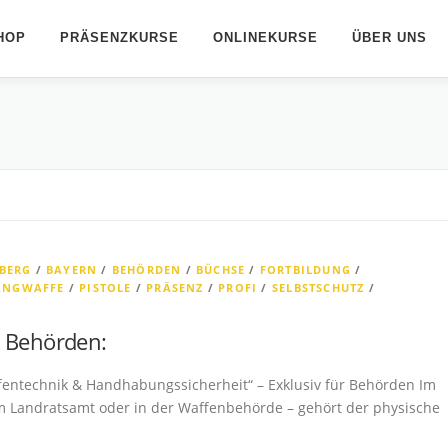
HOP
PRÄSENZKURSE
ONLINEKURSE
ÜBER UNS
BERG
/
BAYERN
/
BEHÖRDEN
/
BÜCHSE
/
FORTBILDUNG
/
ANGWAFFE
/
PISTOLE
/
PRÄSENZ
/
PROFI
/
SELBSTSCHUTZ
/
r Behörden:
ntechnik & Handhabungssicherheit“ – Exklusiv für Behörden Im
m Landratsamt oder in der Waffenbehörde – gehört der physische