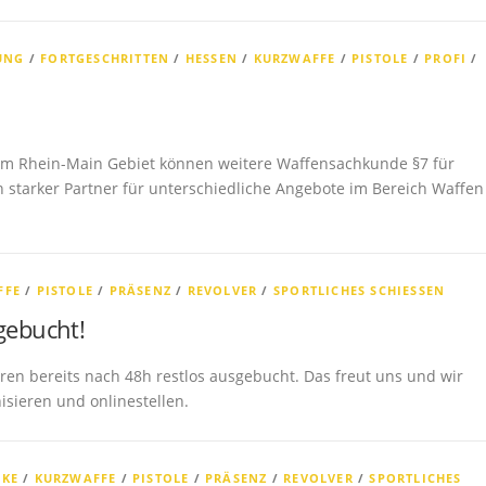
UNG
/
FORTGESCHRITTEN
/
HESSEN
/
KURZWAFFE
/
PISTOLE
/
PROFI
/
m Rhein-Main Gebiet können weitere Waffensachkunde §7 für
 starker Partner für unterschiedliche Angebote im Bereich Waffen
FFE
/
PISTOLE
/
PRÄSENZ
/
REVOLVER
/
SPORTLICHES SCHIESSEN
gebucht!
ren bereits nach 48h restlos ausgebucht. Das freut uns und wir
sieren und onlinestellen.
NKE
/
KURZWAFFE
/
PISTOLE
/
PRÄSENZ
/
REVOLVER
/
SPORTLICHES