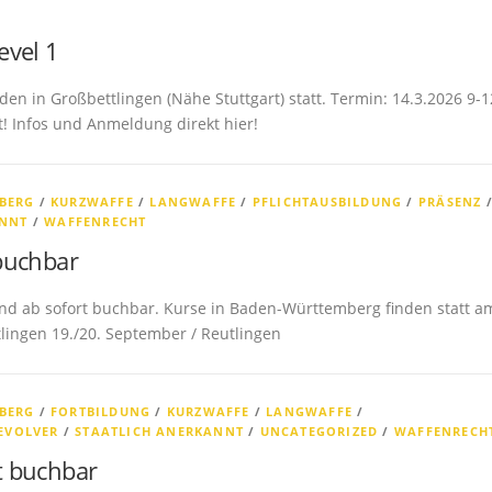
evel 1
en in Großbettlingen (Nähe Stuttgart) statt. Termin: 14.3.2026 9-1
t! Infos und Anmeldung direkt hier!
BERG
/
KURZWAFFE
/
LANGWAFFE
/
PFLICHTAUSBILDUNG
/
PRÄSENZ
ANNT
/
WAFFENRECHT
buchbar
nd ab sofort buchbar. Kurse in Baden-Württemberg finden statt a
utlingen 19./20. September / Reutlingen
BERG
/
FORTBILDUNG
/
KURZWAFFE
/
LANGWAFFE
/
EVOLVER
/
STAATLICH ANERKANNT
/
UNCATEGORIZED
/
WAFFENRECH
t buchbar