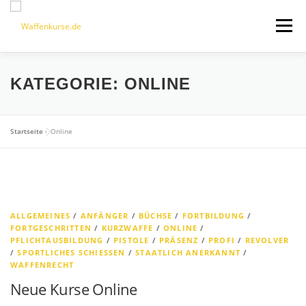
Zum
Inhalt
Menü
springen
FEATURES
SHOP
PRÄSENZKURSE
KATEGORIE:
ONLINE
ONLINEKURSE
ÜBER UNS
DOWNLOADS
Startseite
»
Online
KONTAKT
0 ARTIKEL
ALLGEMEINES
/
ANFÄNGER
/
BÜCHSE
/
FORTBILDUNG
/
FORTGESCHRITTEN
/
KURZWAFFE
/
ONLINE
/
PFLICHTAUSBILDUNG
/
PISTOLE
/
PRÄSENZ
/
PROFI
/
REVOLVER
/
SPORTLICHES SCHIESSEN
/
STAATLICH ANERKANNT
/
WAFFENRECHT
Neue Kurse Online