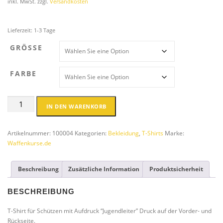
inkl. MwSt.
zzgl.
Versandkosten
Lieferzeit:
1-3 Tage
GRÖSSE
FARBE
T-
IN DEN WARENKORB
Shirt
Jugendleiter
Menge
Artikelnummer:
100004
Kategorien:
Bekleidung
,
T-Shirts
Marke:
Waffenkurse.de
Beschreibung
Zusätzliche Information
Produktsicherheit
BESCHREIBUNG
T-Shirt für Schützen mit Aufdruck “Jugendleiter” Druck auf der Vorder- und
Rückseite.