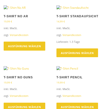
T-SHIRT NO AR
T-SHIRT STANDAUFSICHT
19,99
€
14,99
€
inkl. MwSt.
inkl. MwSt.
zzgl.
Versandkosten
zzgl.
Versandkosten
D
Lieferzeit:
1-3 Tage
i
AUSFÜHRUNG WÄHLEN
D
e
i
AUSFÜHRUNG WÄHLEN
s
e
e
s
s
e
P
s
r
P
T-SHIRT NO GUNS
T-SHIRT PENCIL
o
r
19,99
€
19,99
€
d
o
inkl. MwSt.
inkl. MwSt.
u
d
k
zzgl.
Versandkosten
zzgl.
Versandkosten
u
t
k
D
D
w
t
i
i
AUSFÜHRUNG WÄHLEN
AUSFÜHRUNG WÄHLEN