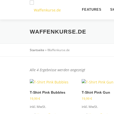
Zum
Inhalt
FEATURES
S
springen
WAFFENKURSE.DE
Startseite
»
Waffenkurse.de
N
Alle 4 Ergebnisse werden angezeigt
a
c
h
T-Shirt Pink Bubbles
T-Shirt Pink Gun
B
19,99
€
19,99
e
€
l
inkl. MwSt.
inkl. MwSt.
i