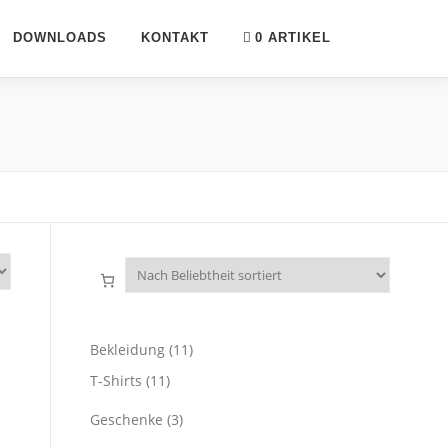
DOWNLOADS
KONTAKT
0 ARTIKEL
1
Bekleidung
11
1
1
T-Shirts
11
P
1
r
3
Geschenke
3
P
o
P